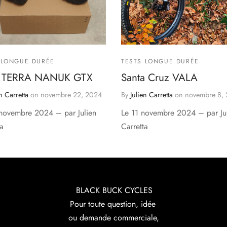
 LONGUE DURÉE
TESTS LONGUE DURÉE
K TERRA NANUK GTX
Santa Cruz VALA
n Carretta
on
novembre 22, 2024
By
Julien Carretta
on
novembre 8,
novembre 2024 – par Julien
Le 11 novembre 2024 – par Ju
ta
Carretta
BLACK BUCK CYCLES
Pour toute question, idée
ou demande commerciale,