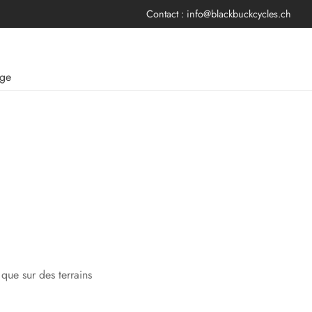
Contact :
info@blackbuckcycles.ch
age
que sur des terrains