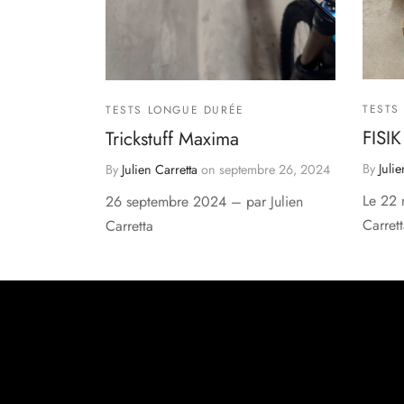
TESTS
TESTS LONGUE DURÉE
FISI
Trickstuff Maxima
By
Julie
By
Julien Carretta
on
septembre 26, 2024
Le 22 
26 septembre 2024 – par Julien
Carret
Carretta